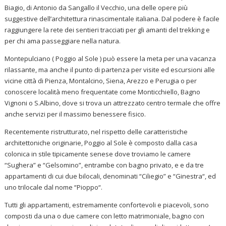
Biagio, di Antonio da Sangallo il Vecchio, una delle opere più
suggestive dell’architettura rinascimentale italiana. Dal podere è facile
raggiungere la rete dei sentieri tracciati per gli amanti del trekking e
per chi ama passeggiare nella natura.
Montepulciano ( Poggio al Sole ) può essere la meta per una vacanza
rilassante, ma anche il punto di partenza per visite ed escursioni alle
vicine città di Pienza, Montalcino, Siena, Arezzo e Perugia o per
conoscere località meno frequentate come Monticchiello, Bagno
Vignoni o S.Albino, dove si trova un attrezzato centro termale che offre
anche servizi per il massimo benessere fisico.
Recentemente ristrutturato, nel rispetto delle caratteristiche
architettoniche originarie, Poggio al Sole è composto dalla casa
colonica in stile tipicamente senese dove troviamo le camere
“Sughera” e “Gelsomino”, entrambe con bagno privato, e e da tre
appartamenti di cui due bilocali, denominati “Ciliegio” e “Ginestra“, ed
uno trilocale dal nome “Pioppo“.
Tutti gli appartamenti, estremamente confortevoli e piacevoli, sono
composti da una o due camere con letto matrimoniale, bagno con