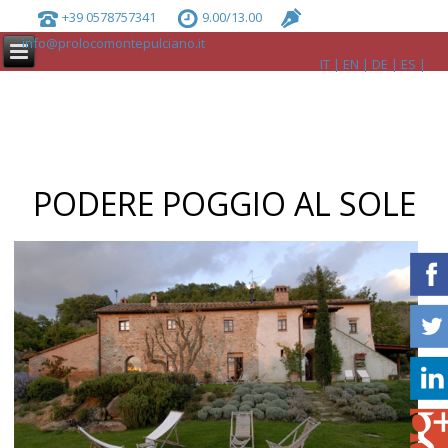
+39 0578757341
9.00/13.00
info@prolocomontepulciano.it
IT
EN
DE
ES
PODERE POGGIO AL SOLE