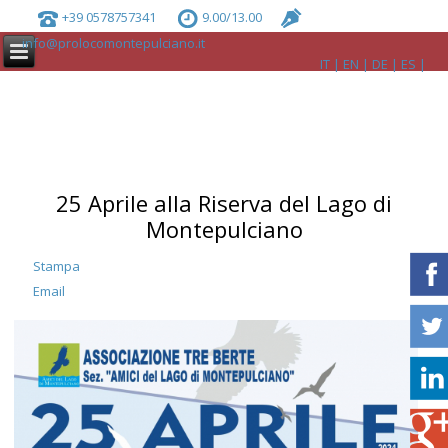
+39 0578757341
9.00/13.00
info@prolocomontepulciano.it
IT
EN
DE
ES
25 Aprile alla Riserva del Lago di
Montepulciano
Stampa
Email