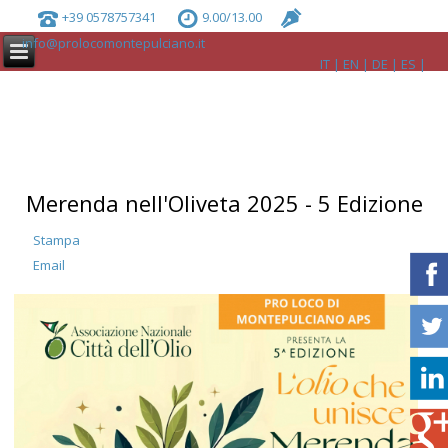
+39 0578757341
9.00/13.00
info@prolocomontepulciano.it
IT
EN
DE
ES
Merenda nell'Oliveta 2025 - 5 Edizione
Stampa
Email