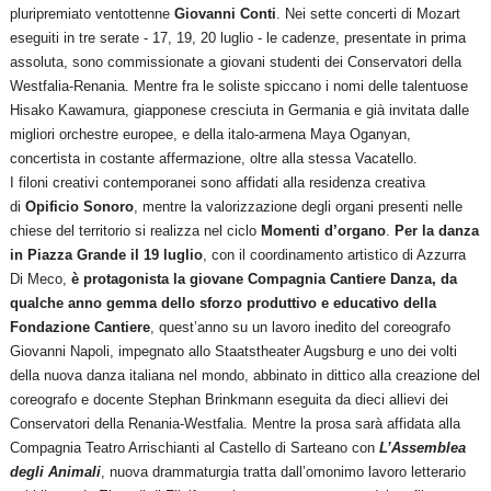
pluripremiato ventottenne
Giovanni Conti
. Nei sette concerti di Mozart
eseguiti in tre serate - 17, 19, 20 luglio - le cadenze, presentate in prima
assoluta, sono commissionate a giovani studenti dei Conservatori della
Westfalia-Renania. Mentre fra le soliste spiccano i nomi delle talentuose
Hisako Kawamura, giapponese cresciuta in Germania e già invitata dalle
migliori orchestre europee, e della italo-armena Maya Oganyan,
concertista in costante affermazione, oltre alla stessa Vacatello.
I filoni creativi contemporanei sono affidati alla residenza creativa
di
Opificio Sonoro
, mentre la valorizzazione degli organi presenti nelle
chiese del territorio si realizza nel ciclo
Momenti d’organo
.
Per la danza
in Piazza Grande il 19 luglio
, con il coordinamento artistico di Azzurra
Di Meco,
è protagonista la giovane Compagnia Cantiere Danza, da
qualche anno gemma dello sforzo produttivo e educativo della
Fondazione Cantiere
, quest’anno su un lavoro inedito del coreografo
Giovanni Napoli, impegnato allo Staatstheater Augsburg e uno dei volti
della nuova danza italiana nel mondo, abbinato in dittico alla creazione del
coreografo e docente Stephan Brinkmann eseguita da dieci allievi dei
Conservatori della Renania-Westfalia. Mentre la prosa sarà affidata alla
Compagnia Teatro Arrischianti al Castello di Sarteano con
L’Assemblea
degli Animali
, nuova drammaturgia tratta dall’omonimo lavoro letterario