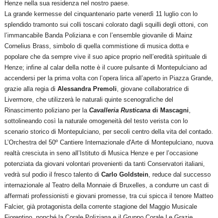
Henze nella sua residenza nel nostro paese.
La grande kermesse del cinquantenario parte venerdì 11 luglio con lo
splendido tramonto sui colli toscani colorato dagli squilli degli ottoni, con
l’immancabile Banda Poliziana e con l’ensemble giovanile di Mainz
Cornelius Brass, simbolo di quella commistione di musica dotta e
popolare che da sempre vive il suo apice proprio nell’eredità spirituale di
Henze; infine al calar della notte è il cuore pulsante di Montepulciano ad
accendersi per la prima volta con l’opera lirica all’aperto in Piazza Grande,
grazie alla regia di
Alessandra Premoli
, giovane collaboratrice di
Livermore, che utilizzerà le naturali quinte scenografiche del
Rinascimento poliziano per la
Cavalleria Rusticana
di Mascagni
,
sottolineando così la naturale omogeneità del testo verista con lo
scenario storico di Montepulciano, per secoli centro della vita del contado.
L’Orchestra del 50º Cantiere Internazionale d'Arte di Montepulciano, nuova
realtà cresciuta in seno all’Istituto di Musica Henze e per l’occasione
potenziata da giovani volontari provenienti da tanti Conservatori italiani,
vedrà sul podio il fresco talento di
Carlo Goldstein
, reduce dal successo
internazionale al Teatro della Monnaie di Bruxelles, a condurre un cast di
affermati professionisti e giovani promesse, tra cui spicca il tenore Matteo
Falcier, già protagonista della corrente stagione del Maggio Musicale
Fiorentino, nonché la Corale Poliziana e il Gruppo Corale Le Grazie.