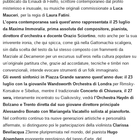
pubblicato da Einaudi di Filelfo, scrittore contemporaneo dal profilo
misterioso e inusuale, su musiche originali commissionate a
Luca
Mauceri
, per la regia di
Laura Fatini
.
L’opera contemporanea sarà quest’anno rappresentata il 25 luglio
da
Maxima Immoralia
,
prima assoluta del compositore, pianista,
direttore d’orchestra e docente Orazio Sciortino
, noto anche per la sua
irriverente ironia, che qui spicca, come già nella
Gattomachia
scaligera,
sin dalla scelta del testo da lui stesso composto con frammenti da
Marziale al
Decameron
per un excursus sull’eros nella cultura popolare su
un’originale partitura che, grazie ad accordature, tecniche e timbri non
convenzionali, intende evocare strumenti di un folk immaginario.
Gli eventi sinfonici in Piazza Grande saranno quest’anno due: il 23
luglio con la giovanile
Wandsworth Orchestra di Londra
per Rimsky-
Korsakov e Sibelius, mentre il tradizionale
Concerto di Chiusura
,
il 27
sera,
interamente incentrato su Ciaikovsky, vedrà
l’Orchestra Haydn di
Bolzano e Trento diretta dal suo giovane direttore principale
Alessandro Bonato con Mariangela Vacatello solista al pianoforte.
Nel confronto continuo tra nuove generazioni artistiche e personalità
affermate, si distinguono poi le partecipazioni della violinista
Clarissa
Bevilacqua
23enne pluripremiata nel mondo, del pianista
Hugo
Aisemberg
esponente prestigioso del tango d’arte, del