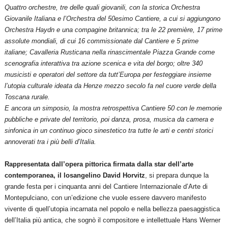
Quattro orchestre, tre delle quali giovanili, con la storica Orchestra
Giovanile Italiana e l’Orchestra del 50esimo Cantiere, a cui si aggiungono
Orchestra Haydn e una compagine britannica; tra le 22 première, 17 prime
assolute mondiali, di cui 16 commissionate dal Cantiere e 5 prime
italiane; Cavalleria Rusticana nella rinascimentale Piazza Grande come
scenografia interattiva tra azione scenica e vita del borgo; oltre 340
musicisti e operatori del settore da tutt’Europa per festeggiare insieme
l’utopia culturale ideata da Henze mezzo secolo fa nel cuore verde della
Toscana rurale.
E ancora un simposio, la mostra retrospettiva Cantiere 50 con le memorie
pubbliche e private del territorio, poi danza, prosa, musica da camera e
sinfonica in un continuo gioco sinestetico tra tutte le arti e centri storici
annoverati tra i più belli d’Italia.
Rappresentata dall’opera pittorica firmata dalla star dell’arte
contemporanea, il losangelino David Horvitz
, si prepara dunque la
grande festa per i cinquanta anni del Cantiere Internazionale d’Arte di
Montepulciano, con un’edizione che vuole essere davvero manifesto
vivente di quell’utopia incarnata nel popolo e nella bellezza paesaggistica
dell’Italia più antica, che sognò il compositore e intellettuale Hans Werner