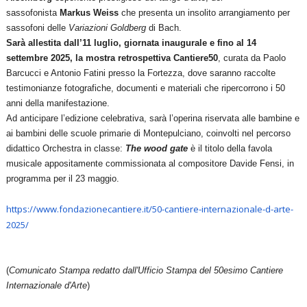
sassofonista
Markus Weiss
che presenta un insolito arrangiamento per
sassofoni delle
Variazioni Goldberg
di Bach.
Sarà allestita dall’11 luglio, giornata inaugurale e fino al 14
settembre 2025, la mostra retrospettiva
Cantiere50
, curata da Paolo
Barcucci e Antonio Fatini presso la Fortezza, dove saranno raccolte
testimonianze fotografiche, documenti e materiali che ripercorrono i 50
anni della manifestazione.
Ad anticipare l’edizione celebrativa, sarà l’operina riservata alle bambine e
ai bambini delle scuole primarie di Montepulciano, coinvolti nel percorso
didattico Orchestra in classe:
The wood gate
è il titolo della favola
musicale appositamente commissionata al compositore Davide Fensi, in
programma per il 23 maggio.
https://www.
fondazionecantiere.it/50-
cantiere-internazionale-d-
arte-
2025/
(
Comunicato Stampa redatto dall'Ufficio Stampa del 50esimo Cantiere
Internazionale d'Arte
)