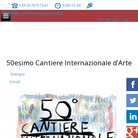
+39 0578757341
9.00/13.00
info@prolocomontepulciano.it
IT
EN
DE
ES
50esimo Cantiere Internazionale d’Arte
Stampa
Email