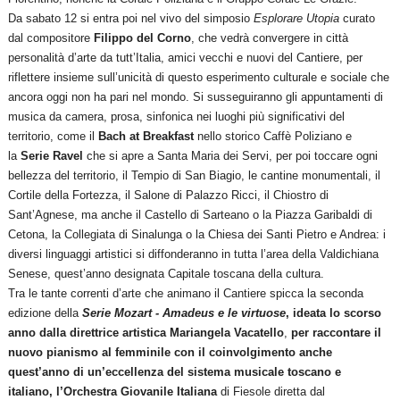
Da sabato 12 si entra poi nel vivo del simposio
Esplorare Utopia
curato
dal compositore
Filippo del Corno
, che vedrà convergere in città
personalità d’arte da tutt’Italia, amici vecchi e nuovi del Cantiere, per
riflettere insieme sull’unicità di questo esperimento culturale e sociale che
ancora oggi non ha pari nel mondo. Si susseguiranno gli appuntamenti di
musica da camera, prosa, sinfonica nei luoghi più significativi del
territorio, come il
Bach at Breakfast
nello storico Caffè Poliziano e
la
Serie Ravel
che si apre a Santa Maria dei Servi, per poi toccare ogni
bellezza del territorio, il Tempio di San Biagio, le cantine monumentali, il
Cortile della Fortezza, il Salone di Palazzo Ricci, il Chiostro di
Sant’Agnese, ma anche il Castello di Sarteano o la Piazza Garibaldi di
Cetona, la Collegiata di Sinalunga o la Chiesa dei Santi Pietro e Andrea: i
diversi linguaggi artistici si diffonderanno in tutta l’area della Valdichiana
Senese, quest’anno designata Capitale toscana della cultura.
Tra le tante correnti d’arte che animano il Cantiere spicca la seconda
edizione della
Serie
Mozart - Amadeus e le virtuose
, ideata lo scorso
anno dalla direttrice artistica Mariangela Vacatello
,
per raccontare il
nuovo pianismo al femminile con il coinvolgimento anche
quest’anno di un’eccellenza del sistema musicale toscano e
italiano,
l’Orchestra Giovanile Italiana
di Fiesole diretta dal