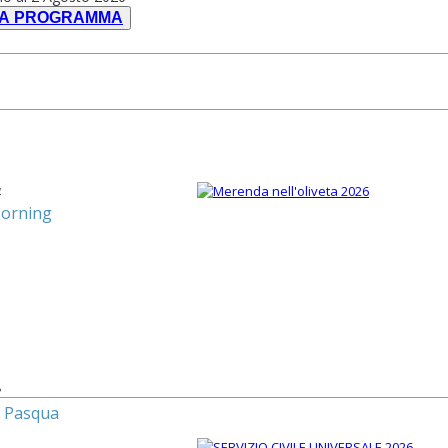
CA PROGRAMMA
4
orning
3
di Pasqua