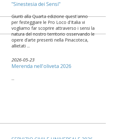
"Sinestesia dei Sensi"
Giunti alla Quarta edizione quest'anno
per festeggiare le Pro Loco d'Italia vi
vogliamo far scoprire attraverso i sensi la
natura del nostro territorio osservando le
opere d’arte presenti nella Pinacoteca,
allietati ...
2026-05-23
Merenda nell'oliveta 2026
...