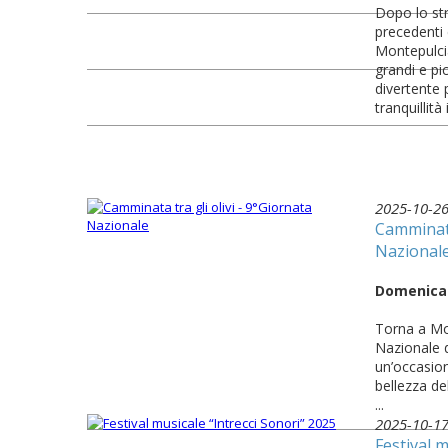
Dopo lo str
precedenti 
Montepulci
grandi e pi
divertente 
tranquillità 
2025-10-2
Camminata
Nazional
Domenica 
Torna a Mo
Nazionale d
un’occasion
bellezza de
...
2025-10-1
Festival m