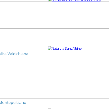
9
lica Valdichiana
2
 Montepulciano