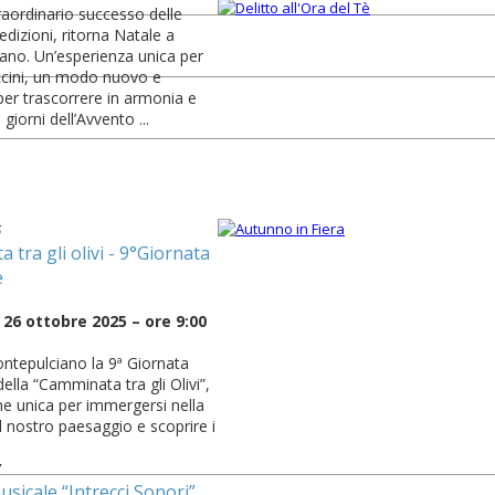
aordinario successo delle
edizioni, ritorna Natale a
ano. Un’esperienza unica per
ccini, un modo nuovo e
per trascorrere in armonia e
i giorni dell’Avvento ...
6
 tra gli olivi - 9°Giornata
e
26 ottobre 2025 – ore 9:00
ntepulciano la 9ª Giornata
ella “Camminata tra gli Olivi”,
e unica per immergersi nella
l nostro paesaggio e scoprire i
7
usicale “Intrecci Sonori”