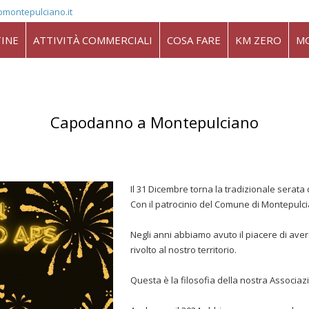
omontepulciano.it
INE
ATTIVITÀ COMMERCIALI
COSA FARE
KM ZERO
M
Capodanno a Montepulciano
Il 31 Dicembre torna la tradizionale serata 
Con il patrocinio del Comune di Montepulc
Negli anni abbiamo avuto il piacere di ave
rivolto al nostro territorio.
Questa è la filosofia della nostra Associazi