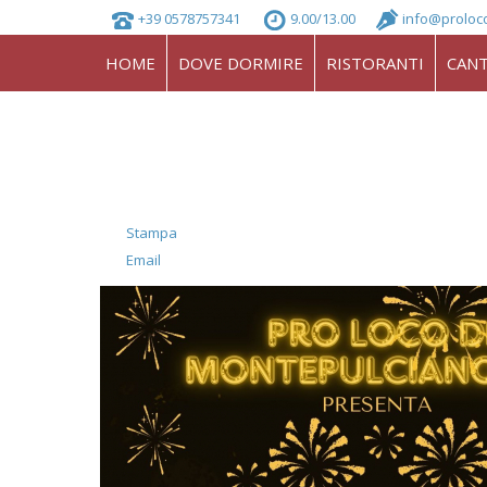
+39 0578757341
9.00/13.00
info@proloc
HOME
DOVE DORMIRE
RISTORANTI
CANT
Stampa
Email