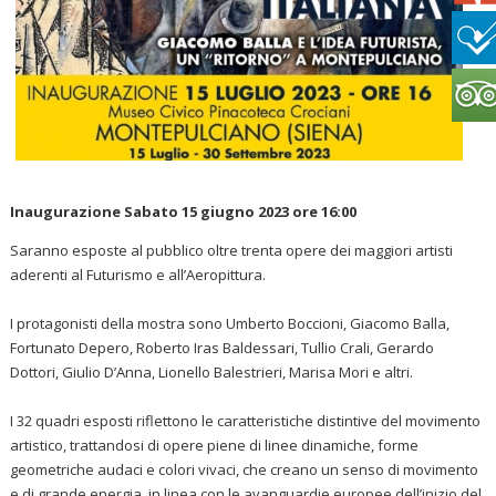
Inaugurazione Sabato 15 giugno 2023 ore 16:00
Saranno esposte al pubblico oltre trenta opere dei maggiori artisti
aderenti al Futurismo e all’Aeropittura.
I protagonisti della mostra sono Umberto Boccioni, Giacomo Balla,
Fortunato Depero, Roberto Iras Baldessari, Tullio Crali, Gerardo
Dottori, Giulio D’Anna, Lionello Balestrieri, Marisa Mori e altri.
I 32 quadri esposti riflettono le caratteristiche distintive del movimento
artistico, trattandosi di opere piene di linee dinamiche, forme
geometriche audaci e colori vivaci, che creano un senso di movimento
e di grande energia, in linea con le avanguardie europee dell’inizio del