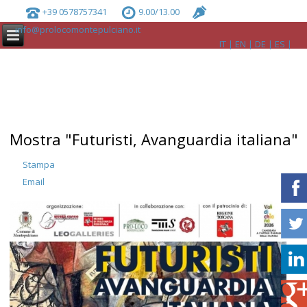
+39 0578757341
9.00/13.00
info@prolocomontepulciano.it
IT
EN
DE
ES
Mostra "Futuristi, Avanguardia italiana"
Stampa
Email