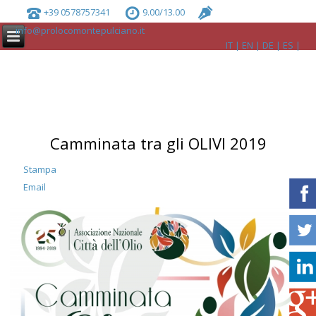
+39 0578757341
9.00/13.00
info@prolocomontepulciano.it
IT
EN
DE
ES
Camminata tra gli OLIVI 2019
Stampa
Email