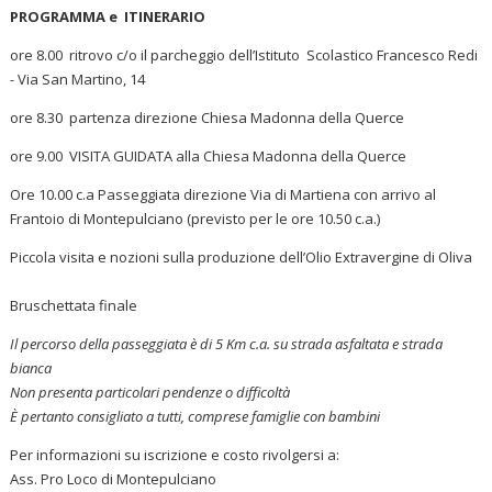
PROGRAMMA e ITINERARIO
ore 8.00
ritrovo c/o il parcheggio dell’Istituto Scolastico Francesco Redi
- Via San Martino, 14
ore 8.30
 partenza direzione Chiesa Madonna della Querce
ore 9.00
VISITA GUIDATA alla Chiesa Madonna della Querce
Ore 10.00 c.a
Passeggiata direzione Via di Martiena con arrivo al
Frantoio di Montepulciano (previsto per le ore 10.50 c.a.)
Piccola visita e nozioni sulla produzione dell’Olio Extravergine di Oliva
Bruschettata finale
Il percorso della passeggiata è di 5 Km c.a. su strada asfaltata e strada
bianca
Non presenta particolari pendenze o difficoltà
È pertanto consigliato a tutti, comprese famiglie con bambini
Per informazioni su iscrizione e costo rivolgersi a:
Ass. Pro Loco di Montepulciano