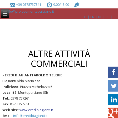
+39 0578757341
9.00/13.00
info@prolocomontepulciano.it
IT
EN
DE
ES
ALTRE ATTIVITÀ
COMMERCIALI
»
EREDI BIAGIANTI AROLDO TELERIE
Biagianti Alda Maria sas
Indirizzo
: Piazza Michelozzo 5
Località
: Montepulciano (SI)
Tel.
: 0578 757261
Fax
: 0578 757261
Web site
:
www.eredibiagianti.it
Email
:
info@eredibiagianti.it