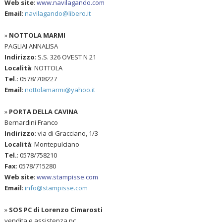
Web site
:
www.navilagando.com
Email
:
navilagando@libero.it
»
NOTTOLA MARMI
PAGLIAI ANNALISA
Indirizzo
: S.S. 326 OVEST N 21
Località
: NOTTOLA
Tel.
: 0578/708227
Email
:
nottolamarmi@yahoo.it
»
PORTA DELLA CAVINA
Bernardini Franco
Indirizzo
: via di Gracciano, 1/3
Località
: Montepulciano
Tel.
: 0578/758210
Fax
: 0578/715280
Web site
:
www.stampisse.com
Email
:
info@stampisse.com
»
SOS PC di Lorenzo Cimarosti
vendita e assistenza pc