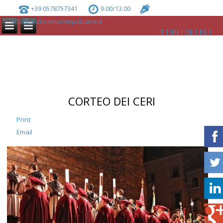
+39 0578757341
9.00/13.00
info@prolocomontepulciano.it
IT
EN
DE
ES
CORTEO DEI CERI
Print
Email